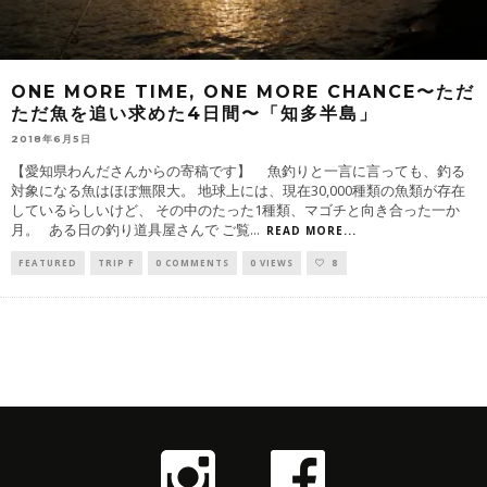
ONE MORE TIME, ONE MORE CHANCE〜ただ
ただ魚を追い求めた4日間〜「知多半島」
2018年6月5日
【愛知県わんださんからの寄稿です】 魚釣りと一言に言っても、釣る
対象になる魚はほぼ無限大。 地球上には、現在30,000種類の魚類が存在
しているらしいけど、 その中のたった1種類、マゴチと向き合った一か
月。 ある日の釣り道具屋さんで ご覧
...
READ MORE...
FEATURED
TRIP F
0 COMMENTS
0 VIEWS
8