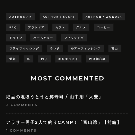
AUTHOR / K
AUTHOR / SUSHI
AUTHOR / WONDER
BBQ
アウトドア
カフェ
グルメ
コーヒー
ドライブ
バーベキュー
フィッシング
フライフィッシング
ランチ
ルアーフィッシング
富山
愛知
車
釣り
釣りエッセイ
釣り初心者
MOST COMMENTED
絶品の塩ほうとうと鱒寿司 / 山中湖「大豊」
2 COMMENTS
アラサー男子2人で釣りCAMP！「富山湾」【前編】
1 COMMENTS