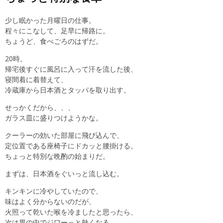
少し眠かった月曜日の仕事。
程々にこなして、足早に帰路に。
ちょうど、食べごろのはずだ。
20時。
帰宅後すぐに風呂に入って汗を流した後、
寝間着に着替えて、
冷蔵庫から日本酒とタッパを取り出す。
せっかくだから、、、
ガラス皿に盛りつけようかな。
クーラーの効いた部屋に飛び込んで、
定位置である座椅子にドカッと腰掛ける。
ちょっと特別な晩酌の始まりだ。
まずは、日本酒をぐいっと流し込む。
キンキンに冷やしていたので、
味はよく分からないのだが、
火照って乾いた喉を冷ましたと思ったら、
次は胃の中でジワーっと熱くなる。