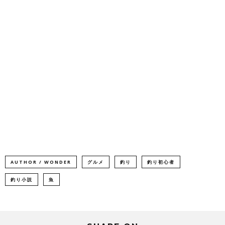
AUTHOR / WONDER
グルメ
釣り
釣り初心者
釣り小説
魚