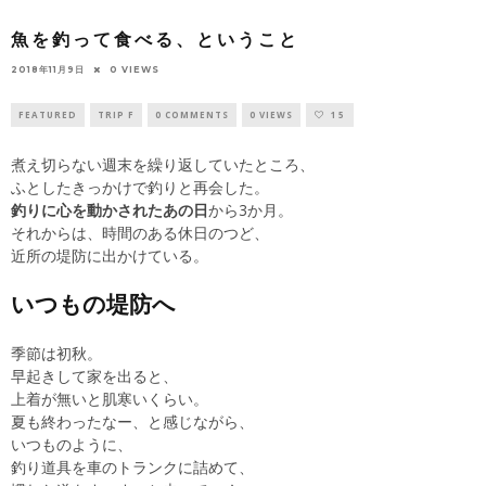
魚を釣って食べる、ということ
2018年11月9日
0 VIEWS
FEATURED
TRIP F
0 COMMENTS
0 VIEWS
15
煮え切らない週末を繰り返していたところ、
ふとしたきっかけで釣りと再会した。
釣りに心を動かされたあの日
から3か月。
それからは、時間のある休日のつど、
近所の堤防に出かけている。
いつもの堤防へ
季節は初秋。
早起きして家を出ると、
上着が無いと肌寒いくらい。
夏も終わったなー、と感じながら、
いつものように、
釣り道具を車のトランクに詰めて、