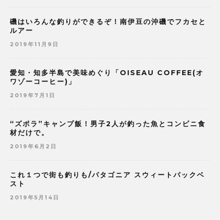
磯はいろんな釣りができるぞ！南伊豆の沖磯でフカセと
ルアー
2019年11月9日
愛知・知多半島で美味めぐり「OISEAU COFFEE(オ
ワゾーコーヒー)」
2019年7月1日
“ズボラ”キャンプ飯！男子2人が釣った魚とコンビニ食
材だけで。
2019年6月2日
これ１つで街も釣りも/パタゴニア スウィートパックベ
スト
2019年5月14日