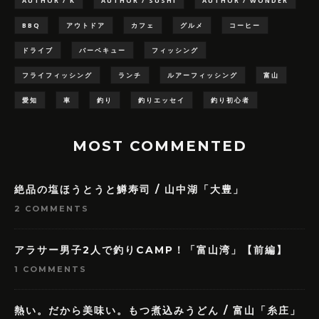
AUTHOR / K
AUTHOR / SUSHI
AUTHOR / WONDER
BBQ
アウトドア
カフェ
グルメ
コーヒー
ドライブ
バーベキュー
フィッシング
フライフィッシング
ランチ
ルアーフィッシング
富山
愛知
車
釣り
釣りエッセイ
釣り初心者
MOST COMMENTED
絶品の塩ほうとうと鱒寿司 / 山中湖「大豊」
2 COMMENTS
アラサー男子2人で釣りCAMP！「富山湾」【前編】
1 COMMENTS
熱い。だから美味い。もつ煮込みうどん / 富山「糸庄」