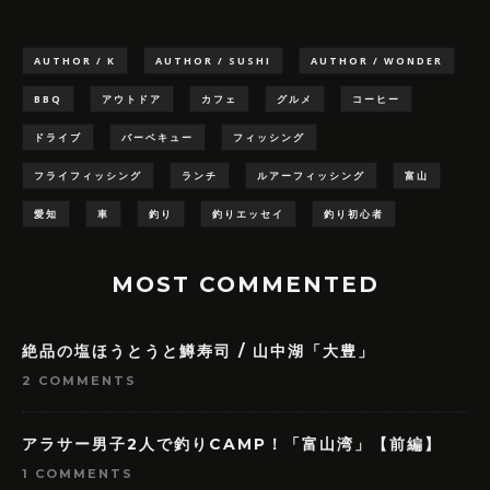
AUTHOR / K
AUTHOR / SUSHI
AUTHOR / WONDER
BBQ
アウトドア
カフェ
グルメ
コーヒー
ドライブ
バーベキュー
フィッシング
フライフィッシング
ランチ
ルアーフィッシング
富山
愛知
車
釣り
釣りエッセイ
釣り初心者
MOST COMMENTED
絶品の塩ほうとうと鱒寿司 / 山中湖「大豊」
2 COMMENTS
アラサー男子2人で釣りCAMP！「富山湾」【前編】
1 COMMENTS