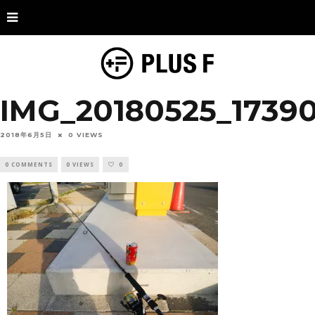
IMG_20180525_1739
2018年6月5日
0 VIEWS
0 COMMENTS
0 VIEWS
0